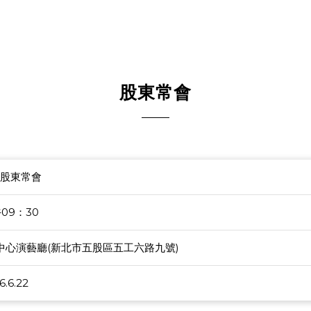
股東常會
年股東常會
午09：30
中心演藝廳(新北市五股區五工六路九號)
6.6.22