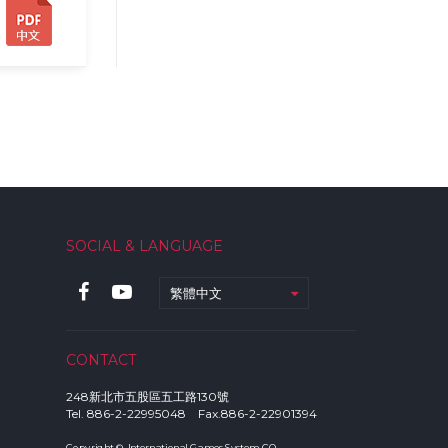
SOCIAL & LANGUAGE
繁體中文
CONTACT
248新北市五股區五工路130號
Tel. 886-2-22995048 Fax.886-2-22901394
Copyright © International Games System CO.,