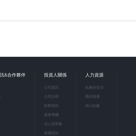
訊&合作夥伴
投資人關係
人力資源
台
公司資訊
鈊象好生活
戲
公司治理
職涯發展
伴
財務資訊
加入鈊象
股東專欄
法人說明會
股價資訊