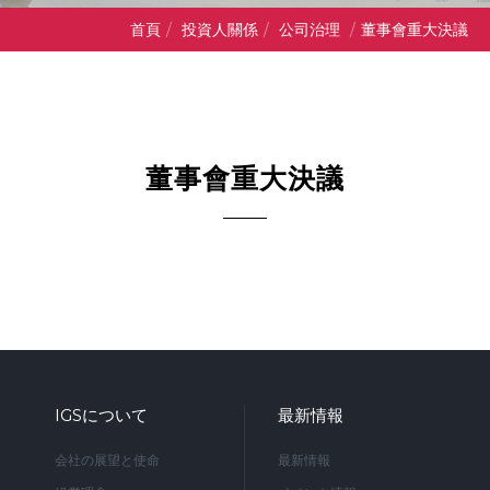
首頁
/
投資人關係
/
公司治理
/
董事會重大決議
董事會重大決議
IGSについて
最新情報
会社の展望と使命
最新情報