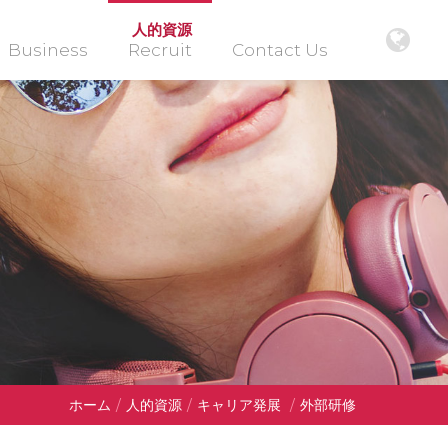
人的資源
Business
Recruit
Contact Us
ホーム
/
人的資源
/
キャリア発展
/
外部研修