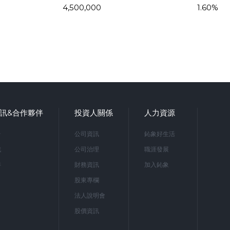
4,500,000
1.60%
訊&合作夥伴
投資人關係
人力資源
台
公司資訊
鈊象好生活
戲
公司治理
職涯發展
伴
財務資訊
加入鈊象
股東專欄
法人說明會
股價資訊