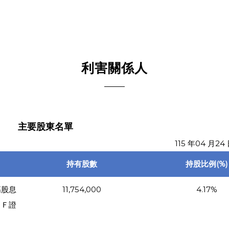
利害關係人
主要股東名單
115 年04 月
持有股數
持股比例(%)
高股息
11,754,000
4.17%
ＴＦ證