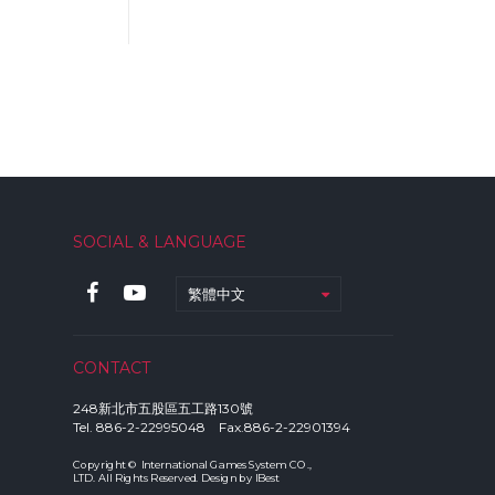
SOCIAL & LANGUAGE
繁體中文
CONTACT
248新北市五股區五工路130號
Tel. 886-2-22995048 Fax.886-2-22901394
Copyright © International Games System CO.,
LTD. All Rights Reserved. Design by
IBest