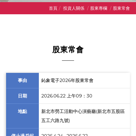
首頁
/
投資人關係
/
股東專欄
/
股東常會
股東常會
事由
鈊象電子2026年股東常會
日期
2026.06.22 上午09：30
地點
新北市勞工活動中心演藝廳(新北市五股區
五工六路九號)
停止過戶起
2026.4.24─2026.6.22